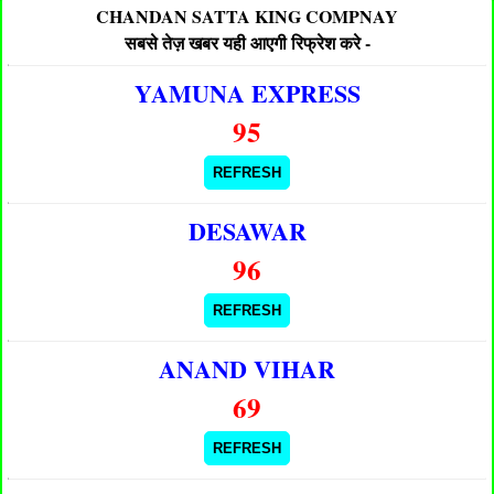
CHANDAN SATTA KING COMPNAY
सबसे तेज़ खबर यही आएगी रिफ्रेश करे -
YAMUNA EXPRESS
95
REFRESH
DESAWAR
96
REFRESH
ANAND VIHAR
69
REFRESH