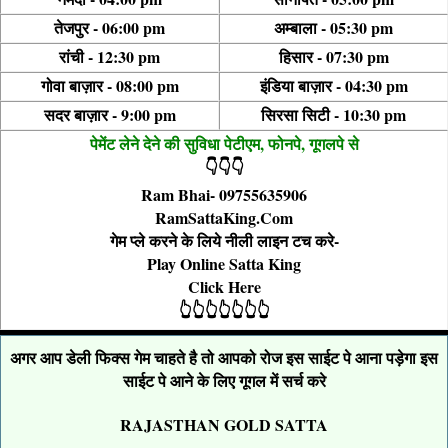
तेजपुर - 06:00 pm
अम्बाला - 05:30 pm
रांची - 12:30 pm
हिसार - 07:30 pm
गोवा बाज़ार - 08:00 pm
इंडिया बाज़ार - 04:30 pm
सदर बाज़ार - 9:00 pm
सिरसा सिटी - 10:30 pm
पेमेंट लेने देने की सुविधा पेटीएम, फोनपे, गूगलपे से
👇👇👇
Ram Bhai- 09755635906
RamSattaKing.Com
गेम प्ले करने के लिये नीली लाइन टच करे-
Play Online Satta King
Click Here
👆👆👆👆👆👆👆
अगर आप डेली फिक्स गेम चाहते है तो आपको रोज इस साईट पे आना पड़ेगा इस
साईट पे आने के लिए गूगल में सर्च करे
RAJASTHAN GOLD SATTA