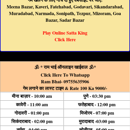
Meena Bazar, Kaveri, Fatehabad, Godavari, Sikandarabad,
Muradabad, Narmada, Sonipath, Tezpur, Mizoram, Goa
Bazar, Sadar Bazar
Play Online Satta King
Click Here
🕉️ * राम भाई ऑनलाइन खाईवाल 🕉️*
Click Here To Whatsapp
Ram Bhai- 09755635906
गेम लगाने का लास्ट टाइम & Rate 100 Ka 9000/-
मीना बाज़ार - 10:00 am
पुणे - 03:30 pm
कावेरी - 11:00 am
फतेहाबाद - 12:00 pm
गोदावरी - 01:00 pm
मिजोरम - 07:00 pm
सिकंदराबाद - 02:00 pm
मुरादाबाद -03:00 pm
नर्मदा - 04:00 pm
सोनीपत - 05:00 pm