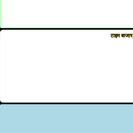
टाइम बाजार,