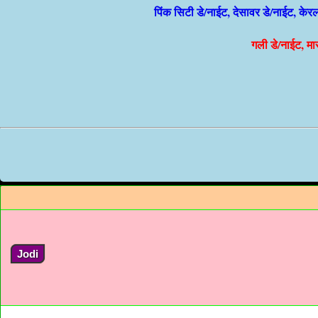
पिंक सिटी डे/नाईट, देसावर डे/नाईट, केर
गली डे/नाईट, मार
Jodi