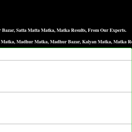
 Bazar, Satta Matta Matka, Matka Results, From Our Experts.
adhur Matka, Madhur Bazar, Kalyan Matka, Matka Result, Satta, Ma