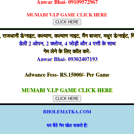
Anwar Bhai- 09109572967
MUMABI V.I.P GAME CLICK HERE
CLICK HERE
 राजधानी डे/नाइट, कल्याण, कल्याण नाइट, मैंन बाजार, मधुर डे/नाईट, 
डेली 2 ओपन, 2 क्लोज, 4 जोड़ी और 4 पत्ती के साथ
गेम लेने के लिए कॉल करे-
Anwar Bhai- 09302407193
Adwance Fess- RS.15000/- Per Game
MUMABI V.I.P GAME CLICK HERE
CLICK HERE
BHOLEMATKA.COM
घर बैठे गेम खेल सकते है!