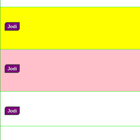
Jodi
Jodi
Jodi