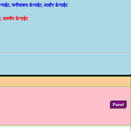
े/नाईट, फरीदाबाद डे/नाईट, लाहौर डे/नाईट
ट, कश्मीर डे/नाईट
Panel