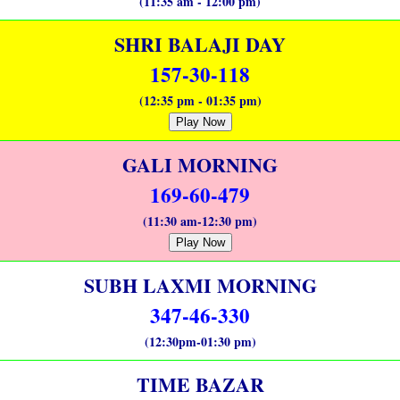
(11:35 am - 12:00 pm)
SHRI BALAJI DAY
157-30-118
(12:35 pm - 01:35 pm)
Play Now
GALI MORNING
169-60-479
(11:30 am-12:30 pm)
Play Now
SUBH LAXMI MORNING
347-46-330
(12:30pm-01:30 pm)
TIME BAZAR