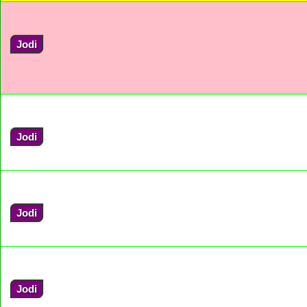
Jodi
Jodi
Jodi
Jodi