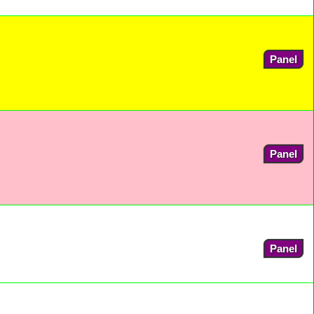
Panel
Panel
Panel