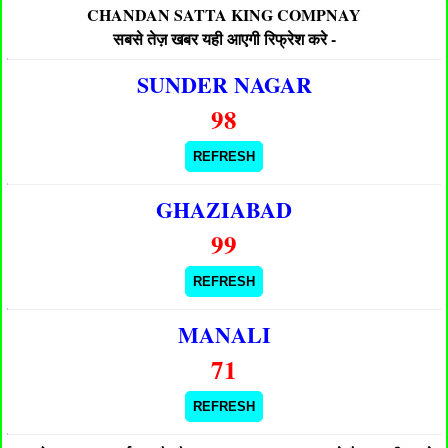
CHANDAN SATTA KING COMPNAY
सबसे तेज़ खबर यही आएगी रिफ्रेश करे -
SUNDER NAGAR
98
REFRESH
GHAZIABAD
99
REFRESH
MANALI
71
REFRESH