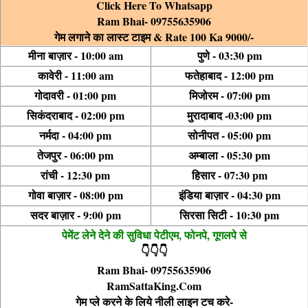
Click Here To Whatsapp
Ram Bhai- 09755635906
गेम लगाने का लास्ट टाइम & Rate 100 Ka 9000/-
मीना बाज़ार - 10:00 am
पुणे - 03:30 pm
कावेरी - 11:00 am
फतेहाबाद - 12:00 pm
गोदावरी - 01:00 pm
मिजोरम - 07:00 pm
सिकंदराबाद - 02:00 pm
मुरादाबाद -03:00 pm
नर्मदा - 04:00 pm
सोनीपत - 05:00 pm
तेजपुर - 06:00 pm
अम्बाला - 05:30 pm
रांची - 12:30 pm
हिसार - 07:30 pm
गोवा बाज़ार - 08:00 pm
इंडिया बाज़ार - 04:30 pm
सदर बाज़ार - 9:00 pm
सिरसा सिटी - 10:30 pm
पेमेंट लेने देने की सुविधा पेटीएम, फोनपे, गूगलपे से
👇👇👇
Ram Bhai- 09755635906
RamSattaKing.Com
गेम प्ले करने के लिये नीली लाइन टच करे-