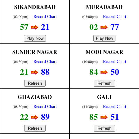
SIKANDRABAD
MURADABAD
Record Chart
Record Chart
(02:00pm)
(03:00pm)
21
77
57
02
Play Now
Play Now
SUNDER NAGAR
MODI NAGAR
Record Chart
Record Chart
(06:30pm)
(10:00pm)
88
50
21
84
Refresh
Refresh
GHAZIABAD
GALI
Record Chart
Record Chart
(08:30pm)
(11:30pm)
89
51
22
85
Refresh
Refresh