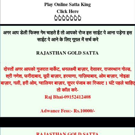
Play Online Satta King
Click Here
👆👆👆👆👆👆👆
अगर आप डेली फिक्स गेम चाहते है तो आपको रोज इस साईट पे आना पड़ेगा इस
साईट पे आने के लिए गूगल में सर्च करे
RAJASTHAN GOLD SATTA
दोस्तों अगर आपको गुजरात मार्केट, धनलक्ष्मी बाज़ार, देसावर, राजस्थान गोल्ड,
श्री गणेश, फरीदाबाद, यूपी बाज़ार, हरयाणा, गाज़ियाबाद, ओम बाज़ार, नोइडा
बाज़ार, गली, हरी ओम, ग्वालियर बाज़ार, सुपर पंजाब का रिजल्ट 1 घंटे पहले चाहिए
तो कॉल करे-
Raj Bhai-09152412408
Adwance Fess:- Rs.10000/-
RAJASTHAN GOLD SATTA