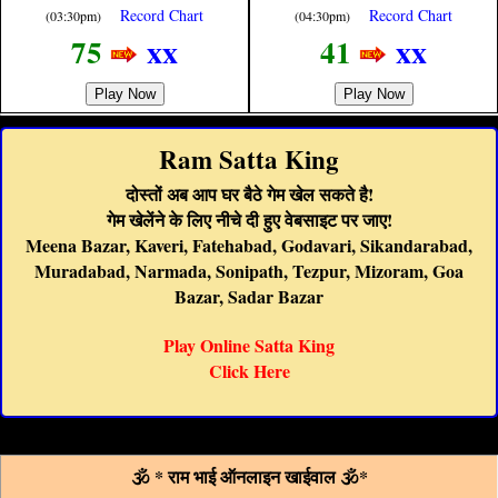
Record Chart
Record Chart
(03:30pm)
(04:30pm)
xx
xx
75
41
Play Now
Play Now
Ram Satta King
दोस्तों अब आप घर बैठे गेम खेल सकते है!
गेम खेलेंने के लिए नीचे दी हुए वेबसाइट पर जाए!
Meena Bazar, Kaveri, Fatehabad, Godavari, Sikandarabad,
Muradabad, Narmada, Sonipath, Tezpur, Mizoram, Goa
Bazar, Sadar Bazar
Play Online Satta King
Click Here
🕉️ * राम भाई ऑनलाइन खाईवाल 🕉️*