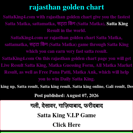
rajasthan golden chart
SattaKing4.com with rajasthan golden chart give you the fastest
Satta Matka, sattamatka, सट्टा किंग (Satta Matka),
Satta King
Result in the world.
SattaKing4.com or rajasthan golden chart Satta Matka,
sattamatka, सट्टा किंग (Satta Matka) game through
Satta King
which you can earn very fast satta result.
SattaKing4.com On this rajasthan golden chart page you will get
Live Result Satta King, Matka Guessing Form, All Matka Market
Result, as well as Free Pana Patti, Matka Ank, which will help
you to win Daily Satta King.
 up, Satta result, Satta king result, Satta king online, Gali result, Desa
Post published: August 07, 2026
गली, देसावर, गाज़ियाबाद, फरीदबाद
Satta King V.I.P Game
Click Here