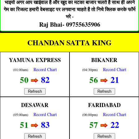
भाइयो अगर आप खाईवाल है और खुद का मटका बाजार चलते है साथ ही अपने
गेम का रिजल्ट हमारी वेबसाइट पर लगवाना चाहते है तो निचे क्लिक करके फॉर्म
भरे -
Raj Bhai- 09755635906
CHANDAN SATTA KING
YAMUNA EXPRESS
BIKANER
Record Chart
Record Chart
(01:00am)
(04:30pm)
82
21
50
56
Refresh
Refresh
DESAWAR
FARIDABAD
Record Chart
Record Chart
(05:00am)
(06:00pm)
83
22
51
57
Refresh
Refresh