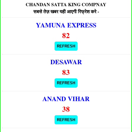
CHANDAN SATTA KING COMPNAY
सबसे तेज़ खबर यही आएगी रिफ्रेश करे -
YAMUNA EXPRESS
82
REFRESH
DESAWAR
83
REFRESH
ANAND VIHAR
38
REFRESH