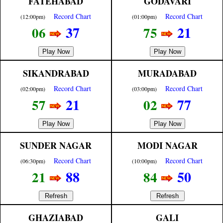
FATEHABAD
GODAVARI
Record Chart
Record Chart
(12:00pm)
(01:00pm)
37
21
06
75
Play Now
Play Now
SIKANDRABAD
MURADABAD
Record Chart
Record Chart
(02:00pm)
(03:00pm)
21
77
57
02
Play Now
Play Now
SUNDER NAGAR
MODI NAGAR
Record Chart
Record Chart
(06:30pm)
(10:00pm)
88
50
21
84
Refresh
Refresh
GHAZIABAD
GALI