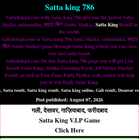
Satta king 786
SattaKing4.com with Satta king 786 give you the fastest Satta
Matka, sattamatka, सट्टा किंग (Satta Matka),
Satta King
Result in
the world.
SattaKing4.com or Satta king 786 Satta Matka, sattamatka, सट्टा
किंग (Satta Matka) game through
Satta King
which you can earn
very fast satta result.
SattaKing4.com On this Satta king 786 page you will get Live
Result Satta King, Matka Guessing Form, All Matka Market
Result, as well as Free Pana Patti, Matka Ank, which will help
you to win Daily Satta King.
ta result, Satta king result, Satta king online, Gali result, Desawar resu
Post published: August 07, 2026
गली, देसावर, गाज़ियाबाद, फरीदबाद
Satta King V.I.P Game
Click Here