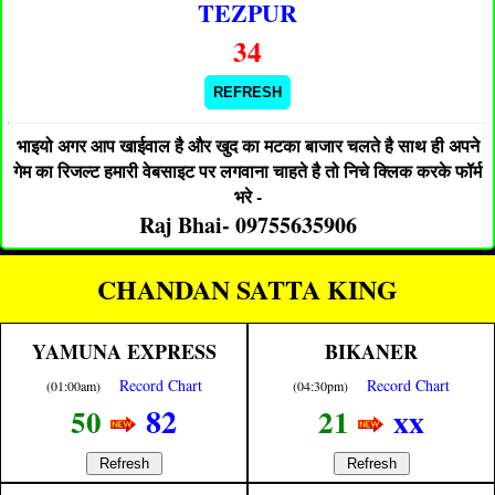
TEZPUR
34
REFRESH
भाइयो अगर आप खाईवाल है और खुद का मटका बाजार चलते है साथ ही अपने
गेम का रिजल्ट हमारी वेबसाइट पर लगवाना चाहते है तो निचे क्लिक करके फॉर्म
भरे -
Raj Bhai- 09755635906
CHANDAN SATTA KING
YAMUNA EXPRESS
BIKANER
Record Chart
Record Chart
(01:00am)
(04:30pm)
82
xx
50
21
Refresh
Refresh