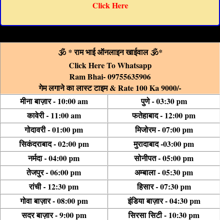
Click Here
🕉️ * राम भाई ऑनलाइन खाईवाल 🕉️*
Click Here To Whatsapp
Ram Bhai- 09755635906
गेम लगाने का लास्ट टाइम & Rate 100 Ka 9000/-
मीना बाज़ार - 10:00 am
पुणे - 03:30 pm
कावेरी - 11:00 am
फतेहाबाद - 12:00 pm
गोदावरी - 01:00 pm
मिजोरम - 07:00 pm
सिकंदराबाद - 02:00 pm
मुरादाबाद -03:00 pm
नर्मदा - 04:00 pm
सोनीपत - 05:00 pm
तेजपुर - 06:00 pm
अम्बाला - 05:30 pm
रांची - 12:30 pm
हिसार - 07:30 pm
गोवा बाज़ार - 08:00 pm
इंडिया बाज़ार - 04:30 pm
सदर बाज़ार - 9:00 pm
सिरसा सिटी - 10:30 pm