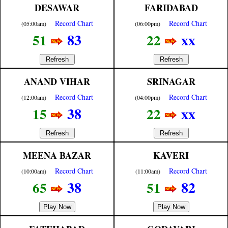
DESAWAR
FARIDABAD
Record Chart
Record Chart
(05:00am)
(06:00pm)
83
xx
51
22
Refresh
Refresh
ANAND VIHAR
SRINAGAR
Record Chart
Record Chart
(12:00am)
(04:00pm)
38
xx
15
22
Refresh
Refresh
MEENA BAZAR
KAVERI
Record Chart
Record Chart
(10:00am)
(11:00am)
38
82
65
51
Play Now
Play Now