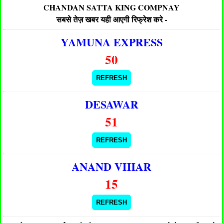
CHANDAN SATTA KING COMPNAY
सबसे तेज़ खबर यही आएगी रिफ्रेश करे -
YAMUNA EXPRESS
50
REFRESH
DESAWAR
51
REFRESH
ANAND VIHAR
15
REFRESH