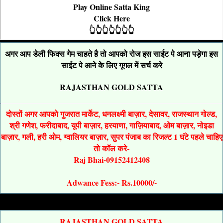
Play Online Satta King
Click Here
👆👆👆👆👆👆👆
अगर आप डेली फिक्स गेम चाहते है तो आपको रोज इस साईट पे आना पड़ेगा इस
साईट पे आने के लिए गूगल में सर्च करे
RAJASTHAN GOLD SATTA
दोस्तों अगर आपको गुजरात मार्केट, धनलक्ष्मी बाज़ार, देसावर, राजस्थान गोल्ड,
श्री गणेश, फरीदाबाद, यूपी बाज़ार, हरयाणा, गाज़ियाबाद, ओम बाज़ार, नोइडा
बाज़ार, गली, हरी ओम, ग्वालियर बाज़ार, सुपर पंजाब का रिजल्ट 1 घंटे पहले चाहिए
तो कॉल करे-
Raj Bhai-09152412408
Adwance Fess:- Rs.10000/-
RAJASTHAN GOLD SATTA