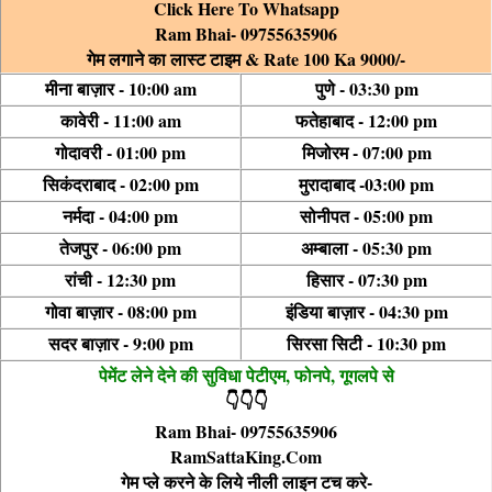
Click Here To Whatsapp
Ram Bhai- 09755635906
गेम लगाने का लास्ट टाइम & Rate 100 Ka 9000/-
मीना बाज़ार - 10:00 am
पुणे - 03:30 pm
कावेरी - 11:00 am
फतेहाबाद - 12:00 pm
गोदावरी - 01:00 pm
मिजोरम - 07:00 pm
सिकंदराबाद - 02:00 pm
मुरादाबाद -03:00 pm
नर्मदा - 04:00 pm
सोनीपत - 05:00 pm
तेजपुर - 06:00 pm
अम्बाला - 05:30 pm
रांची - 12:30 pm
हिसार - 07:30 pm
गोवा बाज़ार - 08:00 pm
इंडिया बाज़ार - 04:30 pm
सदर बाज़ार - 9:00 pm
सिरसा सिटी - 10:30 pm
पेमेंट लेने देने की सुविधा पेटीएम, फोनपे, गूगलपे से
👇👇👇
Ram Bhai- 09755635906
RamSattaKing.Com
गेम प्ले करने के लिये नीली लाइन टच करे-