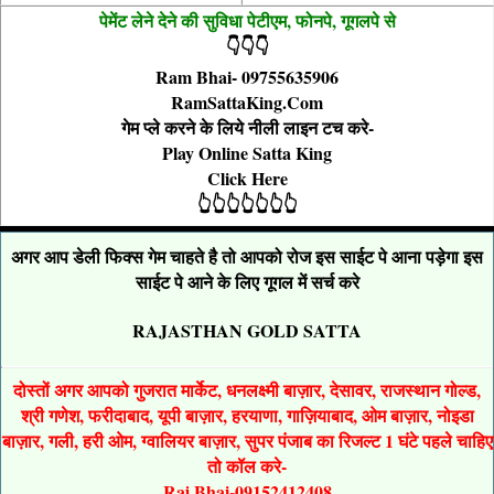
पेमेंट लेने देने की सुविधा पेटीएम, फोनपे, गूगलपे से
👇👇👇
Ram Bhai- 09755635906
RamSattaKing.Com
गेम प्ले करने के लिये नीली लाइन टच करे-
Play Online Satta King
Click Here
👆👆👆👆👆👆👆
अगर आप डेली फिक्स गेम चाहते है तो आपको रोज इस साईट पे आना पड़ेगा इस
साईट पे आने के लिए गूगल में सर्च करे
RAJASTHAN GOLD SATTA
दोस्तों अगर आपको गुजरात मार्केट, धनलक्ष्मी बाज़ार, देसावर, राजस्थान गोल्ड,
श्री गणेश, फरीदाबाद, यूपी बाज़ार, हरयाणा, गाज़ियाबाद, ओम बाज़ार, नोइडा
बाज़ार, गली, हरी ओम, ग्वालियर बाज़ार, सुपर पंजाब का रिजल्ट 1 घंटे पहले चाहिए
तो कॉल करे-
Raj Bhai-09152412408