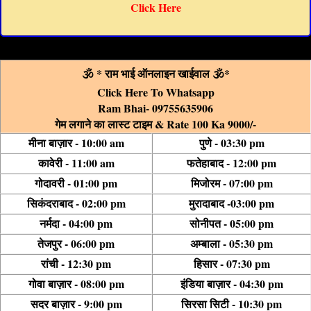
Click Here
🕉️ * राम भाई ऑनलाइन खाईवाल 🕉️*
Click Here To Whatsapp
Ram Bhai- 09755635906
गेम लगाने का लास्ट टाइम & Rate 100 Ka 9000/-
मीना बाज़ार - 10:00 am
पुणे - 03:30 pm
कावेरी - 11:00 am
फतेहाबाद - 12:00 pm
गोदावरी - 01:00 pm
मिजोरम - 07:00 pm
सिकंदराबाद - 02:00 pm
मुरादाबाद -03:00 pm
नर्मदा - 04:00 pm
सोनीपत - 05:00 pm
तेजपुर - 06:00 pm
अम्बाला - 05:30 pm
रांची - 12:30 pm
हिसार - 07:30 pm
गोवा बाज़ार - 08:00 pm
इंडिया बाज़ार - 04:30 pm
सदर बाज़ार - 9:00 pm
सिरसा सिटी - 10:30 pm