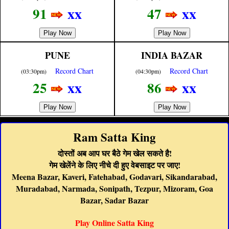
xx
xx
91
47
Play Now
Play Now
PUNE
INDIA BAZAR
Record Chart
Record Chart
(03:30pm)
(04:30pm)
xx
xx
25
86
Play Now
Play Now
Ram Satta King
दोस्तों अब आप घर बैठे गेम खेल सकते है!
गेम खेलेंने के लिए नीचे दी हुए वेबसाइट पर जाए!
Meena Bazar, Kaveri, Fatehabad, Godavari, Sikandarabad,
Muradabad, Narmada, Sonipath, Tezpur, Mizoram, Goa
Bazar, Sadar Bazar
Play Online Satta King