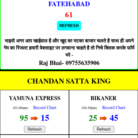
FATEHABAD
61
REFRESH
भाइयो अगर आप खाईवाल है और खुद का मटका बाजार चलते है साथ ही अपने
गेम का रिजल्ट हमारी वेबसाइट पर लगवाना चाहते है तो निचे क्लिक करके फॉर्म
भरे -
Raj Bhai- 09755635906
CHANDAN SATTA KING
YAMUNA EXPRESS
BIKANER
Record Chart
Record Chart
(01:00am)
(04:30pm)
15
45
95
25
Refresh
Refresh